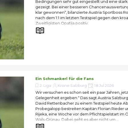
Bedingungen sehr gut eingestellt und eine stark
gezeigt. Bei einer besseren Chancenauswertung
klar gewonnen“, bilanzierte Austria Sportboss Ro
nach dem 1:1 im letzten Testspiel gegen den kro
Zweitligisten Opatija positiv.
Ein Schmankerl für die Fans
2. Liga
Krone Salzburg
18 Jul 2026
Wir versuchen es schon seit ein paar Jahren, jetzt
Gelegenheit ergeben.“ Das sagt Austria Salzbu
David Rettenbacher zu einem Testspiel heute A
Probegalopp bestreiten Kapitän Florian Rieder u
Rijeka, eine Woche vor dem Pflichtspielstart im 
Wals-Grünau. Dabei geht es aber nicht um ...