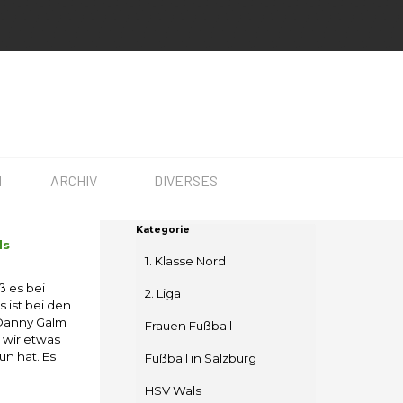
▼
▼
▼
N
ARCHIV
DIVERSES
Block überspringen Kategorie
Kategorie
ds
1. Klasse Nord
ß es bei
2. Liga
s ist bei den
 Danny Galm
Frauen Fußball
 wir etwas
un hat. Es
Fußball in Salzburg
HSV Wals