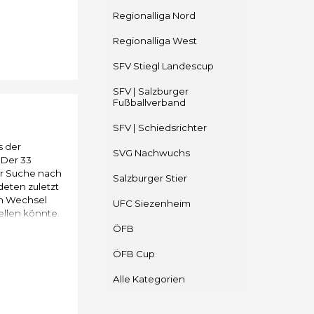
Regionalliga Nord
Regionalliga West
SFV Stiegl Landescup
SFV | Salzburger
Fußballverband
SFV | Schiedsrichter
s der
SVG Nachwuchs
 Der 33
der Suche nach
Salzburger Stier
eten zuletzt
en Wechsel
UFC Siezenheim
ellen könnte.
ÖFB
ÖFB Cup
Alle Kategorien