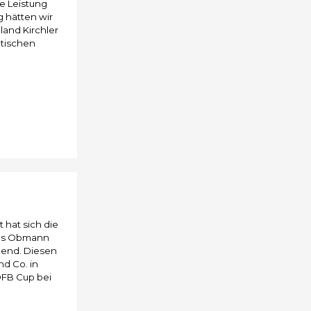
e Leistung
 hätten wir
land Kirchler
atischen
 hat sich die
rgs Obmann
bend. Diesen
nd Co. in
ÖFB Cup bei