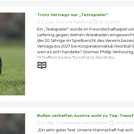
Trotz Vertrags nur „Testspieler“
2. Liga
Krone Salzburg
20 Jul 2026
Ein „Testspieler“ wurde im Freundschaftsspiel von
Liefering gegen Wehen Wiesbaden eingewechse
der 20 Jährige im Spielbericht des Vereins bezeic
Vertrags bis 2027 bei Kooperationsklub Red Bull 
wen es sich handelte? Stürmer Phillip Verhounig,
13 Treffern bester Torschütze des Klubs.
Bullen verhelfen Austria wohl zu Top-Transf
2. Liga
Salzburger Nachrichten
20 Jul 20
„Ein sehr guter Test. Unsere Mannschaft hat sich 