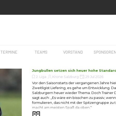
Menü überspringen
▼
▼
▼
TERMINE
TEAMS
VORSTAND
SPONSORE
Jungbullen setzen sich heuer hohe Standar
2. Liga
Krone Salzburg
29 Jul 2026
Vor den Saisonstarts der vergangenen Jahre hie
Zweitligist Liefering, es gehe um Entwicklung. Da
Salzburgern heuer wieder Thema. Doch Trainer
sagt auch: „Es wäre ein bisschen zu passiv, wenn
formulieren, das nicht mit der Spitzengruppe zu t
macht am meisten Spaß da oben.“