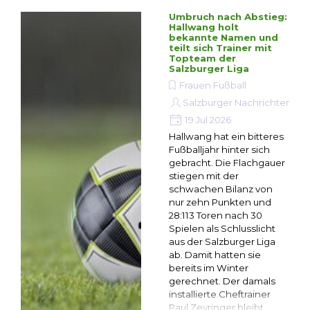
Umbruch nach Abstieg:
Hallwang holt
bekannte Namen und
teilt sich Trainer mit
Topteam der
Salzburger Liga
Frauen Fußball
Salzburger Nachrichten
19 Jul 2026
Hallwang hat ein bitteres
Fußballjahr hinter sich
gebracht. Die Flachgauer
stiegen mit der
schwachen Bilanz von
nur zehn Punkten und
28:113 Toren nach 30
Spielen als Schlusslicht
aus der Salzburger Liga
ab. Damit hatten sie
bereits im Winter
gerechnet. Der damals
installierte Cheftrainer
Paul Zeyringer bleibt ...