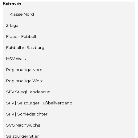
Block überspringen Kategorie
Kategorie
1. Klasse Nord
2. Liga
Frauen Fußball
Fußball in Salzburg
HSV Wals
Regionalliga Nord
Regionalliga West
SFV Stiegl Landescup
SFV | Salzburger Fußballverband
SFV | Schiedsrichter
SVG Nachwuchs
Salzburger Stier