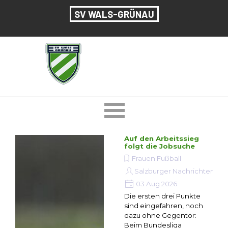
Direkt zum Seiteninhalt
SV WALS-GRÜNAU
Menü überspringen
Auf den Arbeitssieg
folgt die Jobsuche
Frauen Fußball
Salzburger Nachrichten
03 Aug 2026
Die ersten drei Punkte
sind eingefahren, noch
dazu ohne Gegentor:
Beim Bundesliga