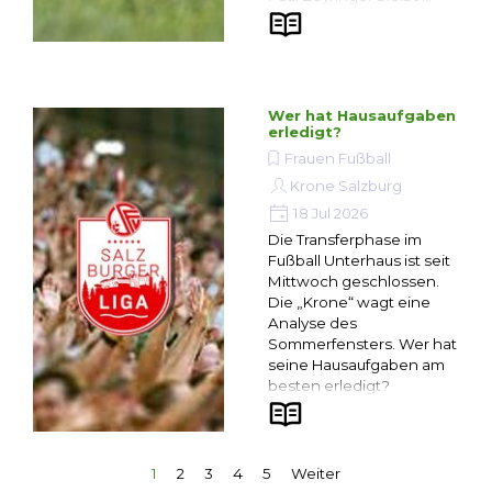
Wer hat Hausaufgaben
erledigt?
Frauen Fußball
Krone Salzburg
18 Jul 2026
Die Transferphase im
Fußball Unterhaus ist seit
Mittwoch geschlossen.
Die „Krone“ wagt eine
Analyse des
Sommerfensters. Wer hat
seine Hausaufgaben am
besten erledigt?
Aktuelle Seite:
1
Gehen Sie zu Seite:
2
Gehen Sie zu Seite:
3
Gehen Sie zu Seite:
4
Gehen Sie zu Seite:
5
Weiter