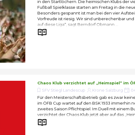
in den Startlöchern. Die heimischen Klubs der v
Fußball Spielklasse starten am Freitag in die neu
Besonders gespannt ist man bei den vier Aufstei
Vorfreude ist riesig. Wir sind unberechenbar und r
auf diese Liga“, sagt Berndorf Obmann ...
Chaos Klub verzichtet auf „Heimspiel“ im 
SFV Stiegl Landescup
Krone Salzburg
04
Für den Meisterschaftsbetrieb gab es zwar kein
im ÖFB Cup wartet auf den BSK 1933 immerhin n
zweites Saison Pflichtspiel. Im Duell mit einem B
verzichtet der Chaos Klub jetzt aber auf das „Hei