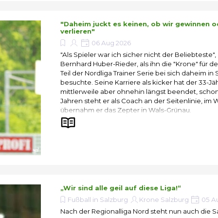
"Daheim juckt es keinen, ob wir gewinnen o
verlieren"
06 Aug 2026
"Als Spieler war ich sicher nicht der Beliebteste",
Bernhard Huber-Rieder, als ihn die "Krone" für 
Teil der Nordliga Trainer Serie bei sich daheim in
besuchte. Seine Karriere als kicker hat der 33-Jä
mittlerweile aber ohnehin längst beendet, schon
Jahren steht er als Coach an der Seitenlinie, im 
übernahm er das Zepter in Wals-Grünau.
„Wir sind alle geil auf diese Liga!“
Fußball in Salzburg
Krone Salzburg
05 A
Nach der Regionalliga Nord steht nun auch die S