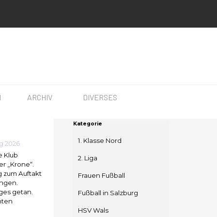
▼
▼
▼
N
ARCHIV
DIVERSES
Block überspringen Kategorie
Kategorie
1. Klasse Nord
g 2026
e Klub
2. Liga
er „Krone“.
g zum Auftakt
Frauen Fußball
ungen.
ges getan.
Fußball in Salzburg
hten
HSV Wals