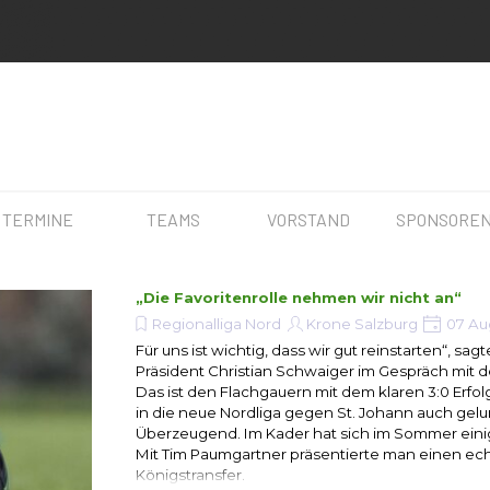
Menü überspringen
▼
▼
▼
TERMINE
TEAMS
VORSTAND
SPONSORE
„Die Favoritenrolle nehmen wir nicht an“
Regionalliga Nord
Krone Salzburg
07 Au
Für uns ist wichtig, dass wir gut reinstarten“, sagt
Präsident Christian Schwaiger im Gespräch mit d
Das ist den Flachgauern mit dem klaren 3:0 Erfol
in die neue Nordliga gegen St. Johann auch gel
Überzeugend. Im Kader hat sich im Sommer eini
Mit Tim Paumgartner präsentierte man einen ec
Königstransfer.