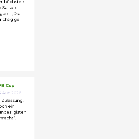
ierthöchsten
e Saison.
gern. „Die
ichtig geil
ÖFB Cup
 Aug 2026
e Zulassung,
och ein
undesligisten
mrecht“.