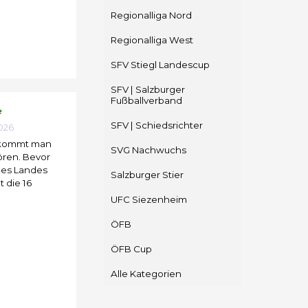
Regionalliga Nord
Regionalliga West
SFV Stiegl Landescup
SFV | Salzburger
Fußballverband
e
SFV | Schiedsrichter
026
 bekommt man
SVG Nachwuchs
ören. Bevor
 des Landes
Salzburger Stier
t die 16
UFC Siezenheim
ÖFB
ÖFB Cup
Alle Kategorien