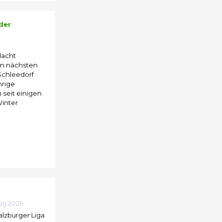
der
 lacht
den nächsten
 Schleedorf
hrige
 seit einigen
Winter
ug 2026
alzburger Liga