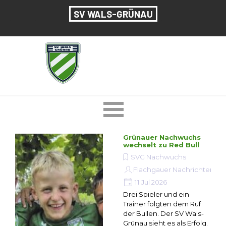
Direkt zum Seiteninhalt
SV WALS-GRÜNAU
Menü überspringen
Grünauer Nachwuchs
wechselt zu Red Bull
SVG Nachwuchs
Flachgauer Nachrichten
11 Jul 2026
Drei Spieler und ein
Trainer folgten dem Ruf
der Bullen. Der SV Wals-
Grünau sieht es als Erfolg.