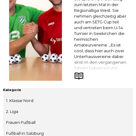
zum letzten Mal in der
Regionalliga West. Sie
nehmen gleichzeitig aber
auch am SETG Cup teil
und vertreten beim U-14
Turnier in Seekirchen die
heimischen
Amateurvereine. „Es ist
cool, dass hier auch zwei
Unterhausvereine dabei
sind. In den vergangenen
Jahren haben wir uns ...
Block überspringen Kategorie
Kategorie
1. Klasse Nord
2. Liga
Frauen Fußball
Fußball in Salzburg