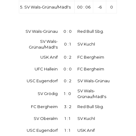
5. SV Wals-Grünau/Mädl's
00 : 06
-6
0
SV Wals-Grünau
0 : 0
Red Bull Sbg.
SV Wals-
0 : 1
SV Kuchl
Grünau/Mädl's
USK Anif
0 : 2
FC Bergheim
UFC Hallein
0 : 0
FC Bergheim
USC Eugendorf
0 : 2
SV Wals-Grünau
SV Wals-
SV Grödig
1 : 0
Grünau/Mädl's
FC Bergheim
3 : 2
Red Bull Sbg.
SV Oberalm
1 : 1
SV Kuchl
USC Eugendorf
1 : 1
USK Anif