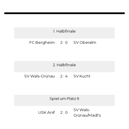
1. Halbfinale
FC Bergheim
2 : 0
SV Oberalm
2. Halbfinale
SV Wals-Grünau
2 : 4
SV Kuchl
Spiel um Platz 9
SV Wals-
USK Anif
2 : 0
Grünau/Mädl's