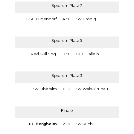
Spiel um Platz 7
USC Eugendorf
4 : 0
SV Grödig
Spiel um Platz 5
Red Bull Sbg.
3 : 0
UFC Hallein
Spiel um Platz 3
SV Oberalm
0 : 2
SV Wals-Grünau
Finale
FC Bergheim
2 : 0
SV Kuchl