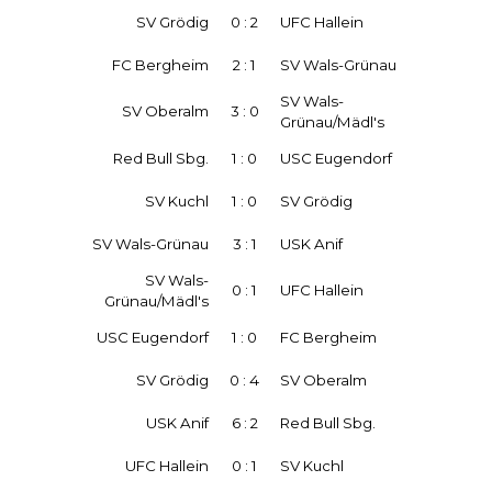
SV Grödig
0 : 2
UFC Hallein
FC Bergheim
2 : 1
SV Wals-Grünau
SV Wals-
SV Oberalm
3 : 0
Grünau/Mädl's
Red Bull Sbg.
1 : 0
USC Eugendorf
SV Kuchl
1 : 0
SV Grödig
SV Wals-Grünau
3 : 1
USK Anif
SV Wals-
0 : 1
UFC Hallein
Grünau/Mädl's
USC Eugendorf
1 : 0
FC Bergheim
SV Grödig
0 : 4
SV Oberalm
USK Anif
6 : 2
Red Bull Sbg.
UFC Hallein
0 : 1
SV Kuchl