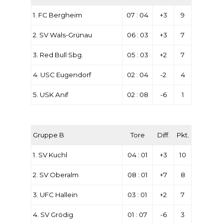
1. FC Bergheim
07 : 04
+3
9
2. SV Wals-Grünau
06 : 03
+3
7
3. Red Bull Sbg.
05 : 03
+2
7
4. USC Eugendorf
02 : 04
-2
4
5. USK Anif
02 : 08
-6
1
Gruppe B
Tore
Diff.
Pkt.
1. SV Kuchl
04 : 01
+3
10
2. SV Oberalm
08 : 01
+7
8
3. UFC Hallein
03 : 01
+2
7
4. SV Grödig
01 : 07
-6
3