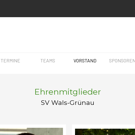
Menü überspringen
▼
▼
▼
TERMINE
TEAMS
VORSTAND
SPONSORE
Ehrenmitglieder
SV Wals-Grünau