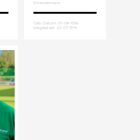
Ehrenobmann
Geb. Datum: 01-08-1956
Mitglied seit: 20-07-1979