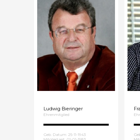
Ludwig Bieringer
Fr
Ehrenmitglied
Ehr
Geb. Datum: 25-11-1943
Ge
Mitglied seit: 01-01-1983
Mit