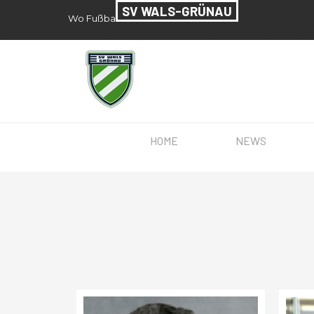
Direkt zum Seiteninhalt
SV WALS-GRÜNAU
Wo Fußball seit 1957 zu Hause ist.
HOME
NEWS