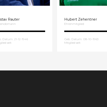
stav Rauter
Hubert Zehentner
renobmann
Ehrenmitglied
. Datum: 21-12-1946
Geb. Datum: 08-10-1963
glied seit:
Mitglied seit: