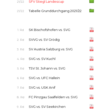
SFV Stiegl Landescup
21/22
Tabelle Grunddurchgang 2021/22
21/22
SK Bischofshofen vs. SVG
1. Rd
SVVG vs. SV Grödig
2. Rd
SV Austria Salzburg vs. SVG
3. Rd
SVG vs. SV Kuchl
4. Rd
TSV St. Johann vs. SVG
5. Rd
SVG vs. UFC Hallein
6. Rd
SVG vs. USK Anif
7. Rd
FC Pinzgau Saalfelden vs. SVG
8. Rd
SVG vs. SV Seekirchen
9. Rd