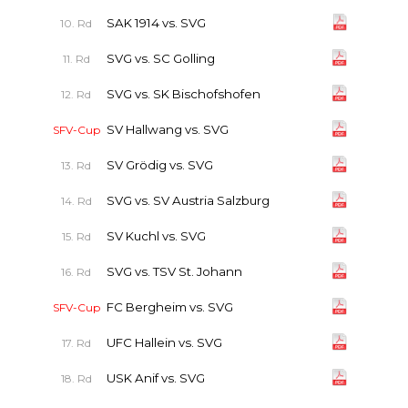
SAK 1914 vs. SVG
10. Rd
SVG vs. SC Golling
11. Rd
SVG vs. SK Bischofshofen
12. Rd
SV Hallwang vs. SVG
SFV-Cup
SV Grödig vs. SVG
13. Rd
SVG vs. SV Austria Salzburg
14. Rd
SV Kuchl vs. SVG
15. Rd
SVG vs. TSV St. Johann
16. Rd
FC Bergheim vs. SVG
SFV-Cup
UFC Hallein vs. SVG
17. Rd
USK Anif vs. SVG
18. Rd