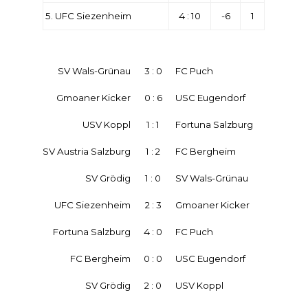
5. UFC Siezenheim
4 : 10
-6
1
SV Wals-Grünau
3 : 0
FC Puch
Gmoaner Kicker
0 : 6
USC Eugendorf
USV Koppl
1 : 1
Fortuna Salzburg
SV Austria Salzburg
1 : 2
FC Bergheim
SV Grödig
1 : 0
SV Wals-Grünau
UFC Siezenheim
2 : 3
Gmoaner Kicker
Fortuna Salzburg
4 : 0
FC Puch
FC Bergheim
0 : 0
USC Eugendorf
SV Grödig
2 : 0
USV Koppl