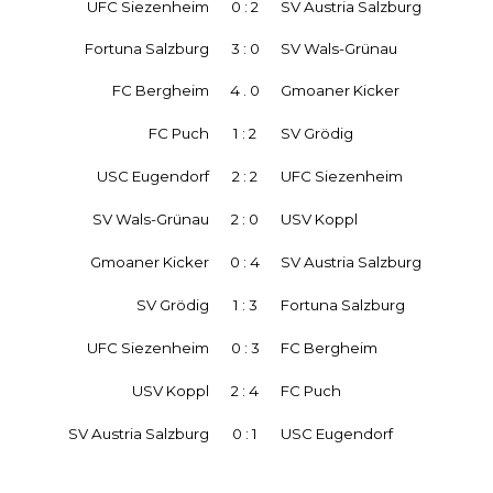
UFC Siezenheim
0 : 2
SV Austria Salzburg
Fortuna Salzburg
3 : 0
SV Wals-Grünau
FC Bergheim
4 . 0
Gmoaner Kicker
FC Puch
1 : 2
SV Grödig
USC Eugendorf
2 : 2
UFC Siezenheim
SV Wals-Grünau
2 : 0
USV Koppl
Gmoaner Kicker
0 : 4
SV Austria Salzburg
SV Grödig
1 : 3
Fortuna Salzburg
UFC Siezenheim
0 : 3
FC Bergheim
USV Koppl
2 : 4
FC Puch
SV Austria Salzburg
0 : 1
USC Eugendorf