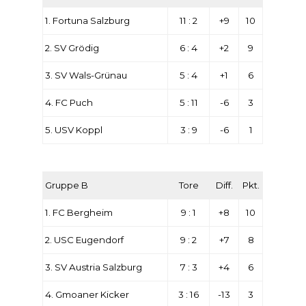
1. Fortuna Salzburg
11 : 2
+9
10
2. SV Grödig
6 : 4
+2
9
3. SV Wals-Grünau
5 : 4
+1
6
4. FC Puch
5 : 11
-6
3
5. USV Koppl
3 : 9
-6
1
Gruppe B
Tore
Diff.
Pkt.
1. FC Bergheim
9 : 1
+8
10
2. USC Eugendorf
9 : 2
+7
8
3. SV Austria Salzburg
7 : 3
+4
6
4. Gmoaner Kicker
3 : 16
-13
3