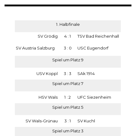
1. Halbfinale
SV Grödig
4 : 1
TSV Bad Reichenhall
SV Austria Salzburg
3 : 0
USC Eugendorf
Spiel um Platz 9
USV Koppl
3 : 3
SAk 1914
Spiel um Platz 7
HSV Wals
1 : 2
UFC Siezenheim
Spiel um Platz 5
SV Wals-Grünau
3 : 1
SV Kuchl
Spiel um Platz 3