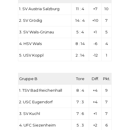
1. SV Austria Salzburg
11 : 4
+7
10
2. SV Grödig
14 : 4
+10
7
3. SV Wals-Grünau
5 : 4
+1
5
4. HSV Wals
8 : 14
-6
4
5. USV Koppl
2 : 14
-12
1
Gruppe B
Tore
Diff.
Pkt.
1. TSV Bad Reichenhall
8 : 4
+4
9
2. USC Eugendorf
7 : 3
+4
7
3. SV Kuchl
7 : 6
+1
7
4. UFC Siezenheim
5 . 3
+2
6