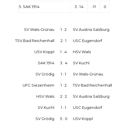
5. SAK 1914
3 : 14
-11
0
SV Wals-Grünau
1 : 2
SV Austria Salzburg
TSV Bad Reichenhall
2 : 1
USC Eugendorf
USV Koppl
1 : 4
HSV Wals
SAK 1914
3 : 4
SV Kuchl
SV Grödig
1 : 1
SV Wals-Grünau
UFC Siezenheim
1 : 2
TSV Bad Reichenhall
HSV Wals
2 : 2
SV Austria Salzburg
SV Kuchl
1 : 1
USC Eugendorf
SV Grödig
5 : 0
USV Koppl